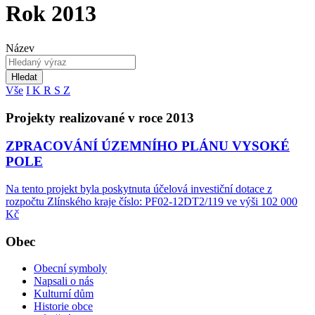
Rok 2013
Název
Hledat
Vše
I
K
R
S
Z
Projekty realizované v roce 2013
ZPRACOVÁNÍ ÚZEMNÍHO PLÁNU VYSOKÉ
POLE
Na tento projekt byla poskytnuta účelová investiční dotace z
rozpočtu Zlínského kraje číslo: PF02-12DT2/119 ve výši 102 000
Kč
Obec
Obecní symboly
Napsali o nás
Kulturní dům
Historie obce