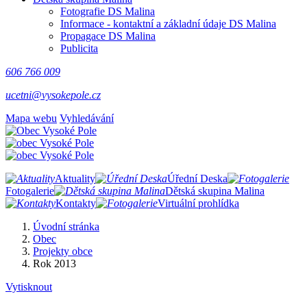
Fotografie DS Malina
Informace - kontaktní a základní údaje DS Malina
Propagace DS Malina
Publicita
606 766 009
ucetni@vysokepole.cz
Mapa webu
Vyhledávání
Aktuality
Úřední Deska
Fotogalerie
Dětská skupina Malina
Kontakty
Virtuální prohlídka
Úvodní stránka
Obec
Projekty obce
Rok 2013
Vytisknout