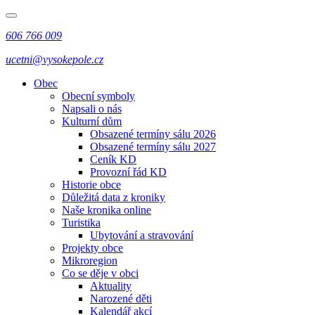
606 766 009
ucetni@vysokepole.cz
Obec
Obecní symboly
Napsali o nás
Kulturní dům
Obsazené termíny sálu 2026
Obsazené termíny sálu 2027
Ceník KD
Provozní řád KD
Historie obce
Důležitá data z kroniky
Naše kronika online
Turistika
Ubytování a stravování
Projekty obce
Mikroregion
Co se děje v obci
Aktuality
Narozené děti
Kalendář akcí