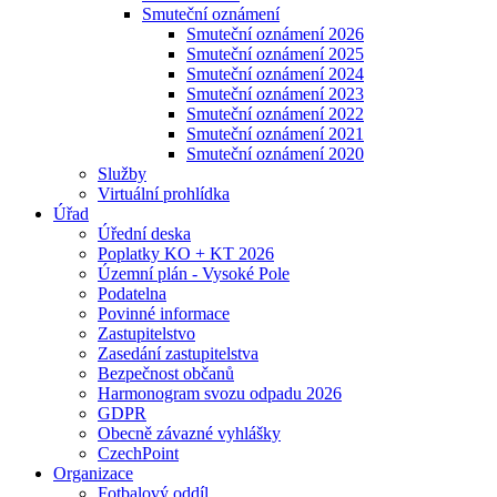
Smuteční oznámení
Smuteční oznámení 2026
Smuteční oznámení 2025
Smuteční oznámení 2024
Smuteční oznámení 2023
Smuteční oznámení 2022
Smuteční oznámení 2021
Smuteční oznámení 2020
Služby
Virtuální prohlídka
Úřad
Úřední deska
Poplatky KO + KT 2026
Územní plán - Vysoké Pole
Podatelna
Povinné informace
Zastupitelstvo
Zasedání zastupitelstva
Bezpečnost občanů
Harmonogram svozu odpadu 2026
GDPR
Obecně závazné vyhlášky
CzechPoint
Organizace
Fotbalový oddíl