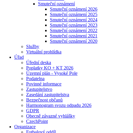
Smuteční oznámení
Smuteční oznámení 2026
Smuteční oznámení 2025
Smuteční oznámení 2024
Smuteční oznámení 2023
Smuteční oznámení 2022
Smuteční oznámení 2021
Smuteční oznámení 2020
Služby
Virtuální prohlídka
Úřad
Úřední deska
Poplatky KO + KT 2026
Územní plán - Vysoké Pole
Podatelna
Povinné informace
Zastupitelstvo
Zasedání zastupitelstva
Bezpečnost občanů
Harmonogram svozu odpadu 2026
GDPR
Obecně závazné vyhlášky
CzechPoint
Organizace
Fotbalový oddíl