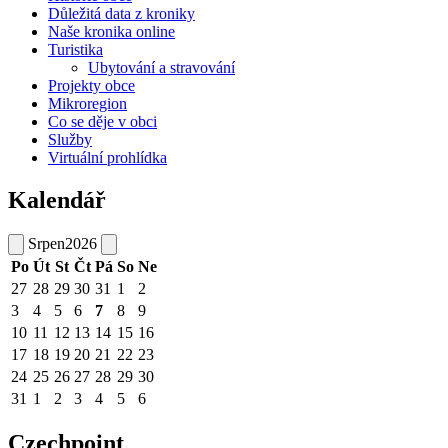
Důležitá data z kroniky
Naše kronika online
Turistika
Ubytování a stravování
Projekty obce
Mikroregion
Co se děje v obci
Služby
Virtuální prohlídka
Kalendář
Srpen
2026
Po
Út
St
Čt
Pá
So
Ne
27
28
29
30
31
1
2
3
4
5
6
7
8
9
10
11
12
13
14
15
16
17
18
19
20
21
22
23
24
25
26
27
28
29
30
31
1
2
3
4
5
6
Czechpoint