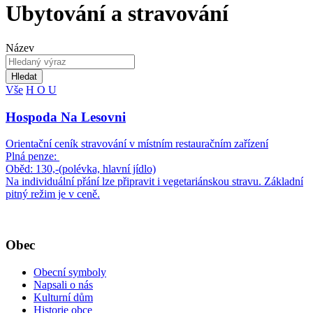
Ubytování a stravování
Název
Hledat
Vše
H
O
U
Hospoda Na Lesovni
Orientační ceník stravování v místním restauračním zařízení
Plná penze:
Oběd: 130,-(polévka, hlavní jídlo)
Na individuální přání lze připravit i vegetariánskou stravu. Základní
pitný režim je v ceně.
Obec
Obecní symboly
Napsali o nás
Kulturní dům
Historie obce