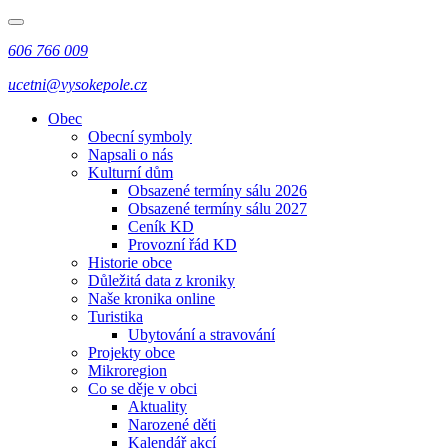
606 766 009
ucetni@vysokepole.cz
Obec
Obecní symboly
Napsali o nás
Kulturní dům
Obsazené termíny sálu 2026
Obsazené termíny sálu 2027
Ceník KD
Provozní řád KD
Historie obce
Důležitá data z kroniky
Naše kronika online
Turistika
Ubytování a stravování
Projekty obce
Mikroregion
Co se děje v obci
Aktuality
Narozené děti
Kalendář akcí