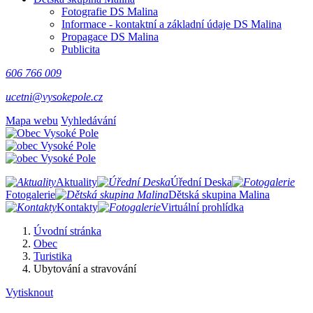
Fotografie DS Malina
Informace - kontaktní a základní údaje DS Malina
Propagace DS Malina
Publicita
606 766 009
ucetni@vysokepole.cz
Mapa webu
Vyhledávání
Aktuality
Úřední Deska
Fotogalerie
Dětská skupina Malina
Kontakty
Virtuální prohlídka
Úvodní stránka
Obec
Turistika
Ubytování a stravování
Vytisknout