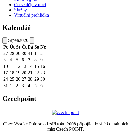
Co se děje v obci
Služby
Virtuální prohlídka
Kalendář
Srpen
2026
Po
Út
St
Čt
Pá
So
Ne
27
28
29
30
31
1
2
3
4
5
6
7
8
9
10
11
12
13
14
15
16
17
18
19
20
21
22
23
24
25
26
27
28
29
30
31
1
2
3
4
5
6
Czechpoint
Obec Vysoké Pole se od září roku 2008 připojila do sítě kontaktních
míst Czech POINT.