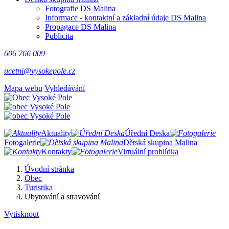
Fotografie DS Malina
Informace - kontaktní a základní údaje DS Malina
Propagace DS Malina
Publicita
606 766 009
ucetni@vysokepole.cz
Mapa webu
Vyhledávání
Aktuality
Úřední Deska
Fotogalerie
Dětská skupina Malina
Kontakty
Virtuální prohlídka
Úvodní stránka
Obec
Turistika
Ubytování a stravování
Vytisknout