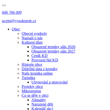
606 766 009
ucetni@vysokepole.cz
Obec
Obecní symboly
Napsali o nás
Kulturní dům
Obsazené termíny sálu 2026
Obsazené termíny sálu 2027
Ceník KD
Provozní řád KD
Historie obce
Důležitá data z kroniky
Naše kronika online
Turistika
Ubytování a stravování
Projekty obce
Mikroregion
Co se děje v obci
Aktuality
Narozené děti
Kalendář akcí