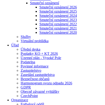
Smuteční oznámení
Smuteční oznámení 2026
Smuteční oznámení 2025
Smuteční oznámení 2024
Smuteční oznámení 2023
Smuteční oznámení 2022
Smuteční oznámení 2021
Smuteční oznámení 2020
Služby
Virtuální prohlídka
Úřad
Úřední deska
Poplatky KO + KT 2026
Územní plán - Vysoké Pole
Podatelna
Povinné informace
Zastupitelstvo
Zasedání zastupitelstva
Bezpečnost občanů
Harmonogram svozu odpadu 2026
GDPR
Obecně závazné vyhlášky
CzechPoint
Organizace
Fotbalový oddíl