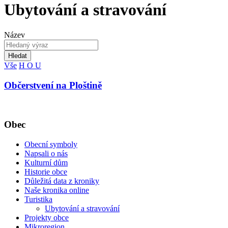
Ubytování a stravování
Název
Hledat
Vše
H
O
U
Občerstvení na Ploštině
Obec
Obecní symboly
Napsali o nás
Kulturní dům
Historie obce
Důležitá data z kroniky
Naše kronika online
Turistika
Ubytování a stravování
Projekty obce
Mikroregion