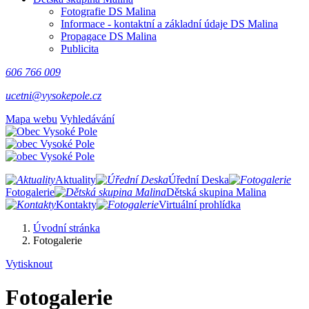
Fotografie DS Malina
Informace - kontaktní a základní údaje DS Malina
Propagace DS Malina
Publicita
606 766 009
ucetni@vysokepole.cz
Mapa webu
Vyhledávání
Aktuality
Úřední Deska
Fotogalerie
Dětská skupina Malina
Kontakty
Virtuální prohlídka
Úvodní stránka
Fotogalerie
Vytisknout
Fotogalerie