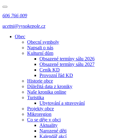
606 766 009
ucetni@vysokepole.cz
Obec
Obecní symboly
Napsali o nás
Kulturní dům
Obsazené termíny sálu 2026
Obsazené termíny sálu 2027
Ceník KD
Provozní řád KD
Historie obce
Důležitá data z kroniky
Naše kronika online
Turistika
Ubytování a stravování
Projekty obce
Mikroregion
Co se děje v obci
Aktuality
Narozené děti
Kalendář akcí