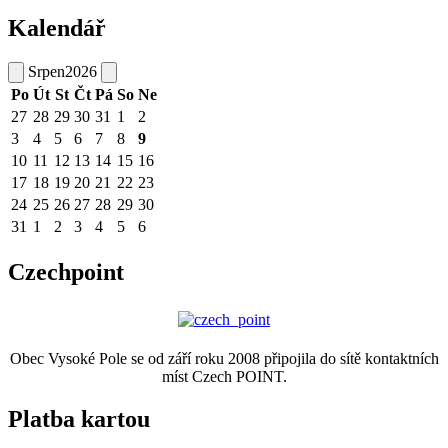
Kalendář
Srpen
2026
Po
Út
St
Čt
Pá
So
Ne
27
28
29
30
31
1
2
3
4
5
6
7
8
9
10
11
12
13
14
15
16
17
18
19
20
21
22
23
24
25
26
27
28
29
30
31
1
2
3
4
5
6
Czechpoint
Obec Vysoké Pole se od září roku 2008 připojila do sítě kontaktních
míst Czech POINT.
Platba kartou