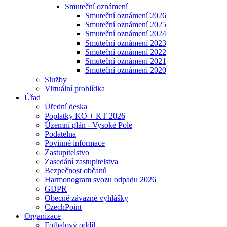
Smuteční oznámení
Smuteční oznámení 2026
Smuteční oznámení 2025
Smuteční oznámení 2024
Smuteční oznámení 2023
Smuteční oznámení 2022
Smuteční oznámení 2021
Smuteční oznámení 2020
Služby
Virtuální prohlídka
Úřad
Úřední deska
Poplatky KO + KT 2026
Územní plán - Vysoké Pole
Podatelna
Povinné informace
Zastupitelstvo
Zasedání zastupitelstva
Bezpečnost občanů
Harmonogram svozu odpadu 2026
GDPR
Obecně závazné vyhlášky
CzechPoint
Organizace
Fotbalový oddíl