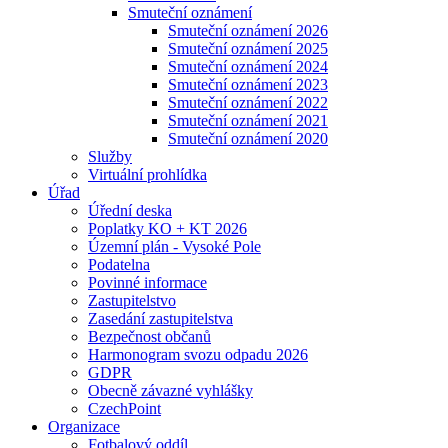
Smuteční oznámení
Smuteční oznámení 2026
Smuteční oznámení 2025
Smuteční oznámení 2024
Smuteční oznámení 2023
Smuteční oznámení 2022
Smuteční oznámení 2021
Smuteční oznámení 2020
Služby
Virtuální prohlídka
Úřad
Úřední deska
Poplatky KO + KT 2026
Územní plán - Vysoké Pole
Podatelna
Povinné informace
Zastupitelstvo
Zasedání zastupitelstva
Bezpečnost občanů
Harmonogram svozu odpadu 2026
GDPR
Obecně závazné vyhlášky
CzechPoint
Organizace
Fotbalový oddíl