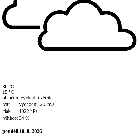
30 °C
15 °C
oblačno, východní větřík
vítr
východní,
2.6 m/s
tlak
1022 hPa
vlhkost
34 %
pondělí 10. 8. 2026