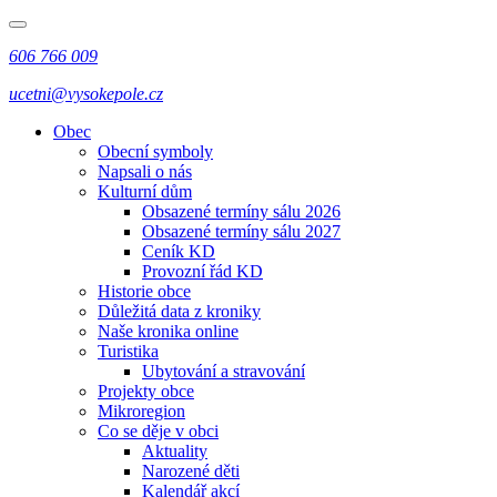
606 766 009
ucetni@vysokepole.cz
Obec
Obecní symboly
Napsali o nás
Kulturní dům
Obsazené termíny sálu 2026
Obsazené termíny sálu 2027
Ceník KD
Provozní řád KD
Historie obce
Důležitá data z kroniky
Naše kronika online
Turistika
Ubytování a stravování
Projekty obce
Mikroregion
Co se děje v obci
Aktuality
Narozené děti
Kalendář akcí