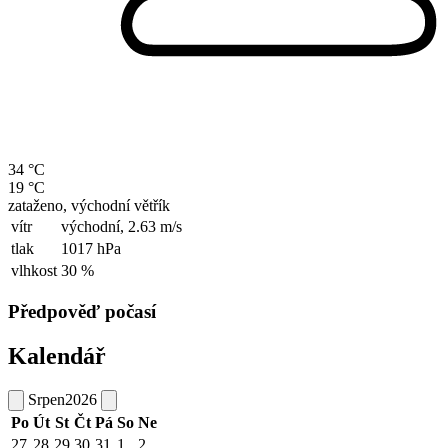
34 °C
19 °C
zataženo, východní větřík
vítr
východní,
2.63 m/s
tlak
1017 hPa
vlhkost
30 %
Předpověď počasí
Kalendář
Srpen
2026
Po
Út
St
Čt
Pá
So
Ne
27
28
29
30
31
1
2